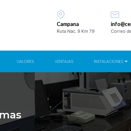
Campana
info@ce
Ruta Nac. 9 Km 79
Correo de
VALORES
VENTAJAS
INSTALACIONES
umas