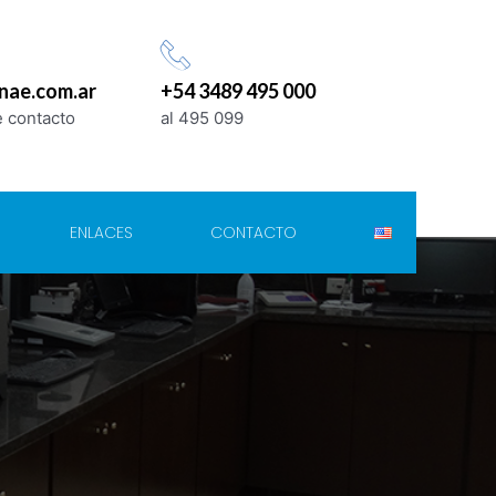
nae.com.ar
+54 3489 495 000
 contacto
al 495 099
ENLACES
CONTACTO